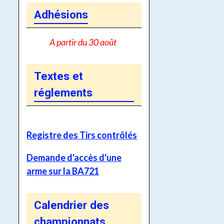
Adhésions
A partir du 30 août
Textes et
réglements
Registre des Tirs contrôlés
Demande d'accès d'une
arme sur la BA721
Calendrier des
championnats